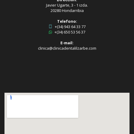
Javier Ugarte, 3 - 1 izda.
20280 Hondarribia
Telefono:
+(34) 943 64 33 77
+(34) 650 53 56 37
E-mail:
clinica@clinicadentalilzarbe.com