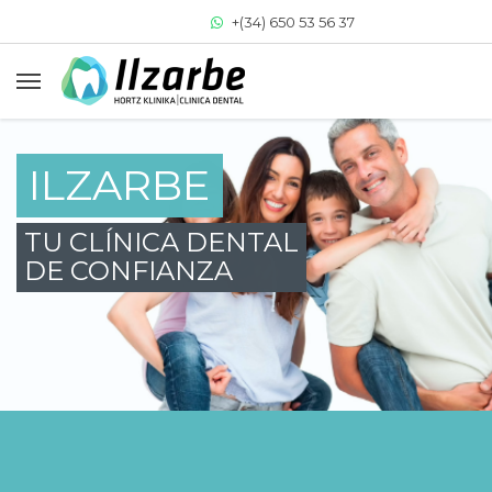
+(34) 650 53 56 37
+(34) 943 64 33 77
clinica@clinicadentalilzarbe.com
ILZARBE
TU CLÍNICA DENTAL
DE CONFIANZA