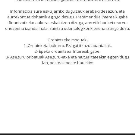
Informazioa zure esku jarriko dugu zeuk erabaki dezazun, eta
aurrekontua dohainik egingo dizugu. Tratamendua interesik gabe
finantzatzeko aukera eskaintzen dizugu, aurretik banketxearen
onespena izanda; hala, zaintza odontologikorik onena izango duzu.
Ordaintzeko moduak:
1- Ordainketa bakarra. Ezagut itzazu abantailak.
2- Epeka ordaintzea. Interesik gabe.
3- Aseguru pribatuak Aseguru-etxe eta mutualitateekin egiten dugu
lan, besteak beste hauekin: