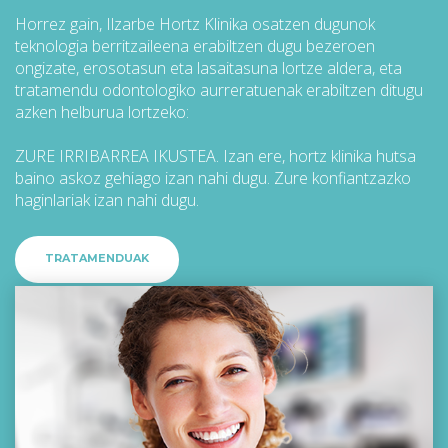
Horrez gain, Ilzarbe Hortz Klinika osatzen dugunok
teknologia berritzaileena erabiltzen dugu bezeroen
ongizate, erosotasun eta lasaitasuna lortze aldera, eta
tratamendu odontologiko aurreratuenak erabiltzen ditugu
azken helburua lortzeko:
ZURE IRRIBARREA IKUSTEA. Izan ere, hortz klinika hutsa
baino askoz gehiago izan nahi dugu. Zure konfiantzazko
haginlariak izan nahi dugu.
TRATAMENDUAK