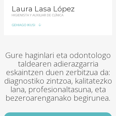
Laura Lasa López
HIGIENISTA Y AUXILIAR DE CLÍNICA
GEHIAGO IKUSI
Gure haginlari eta odontologo
taldearen adierazgarria
eskaintzen duen zerbitzua da:
diagnostiko zintzoa, kalitatezko
lana, profesionaltasuna, eta
bezeroarenganako begirunea.