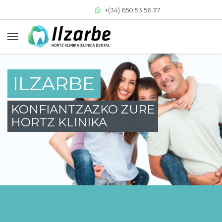
+(34) 650 53 56 37
+(34) 943 64 33 77
clinica@clinicadentalilzarbe.com
ILZARBE
KONFIANTZAZKO ZURE
HORTZ KLINIKA