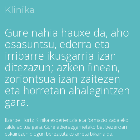
Klinika
Gure nahia hauxe da, aho
osasuntsu, ederra eta
irribarre ikusgarria izan
ditezazun; azken finean,
zoriontsua izan zaitezen
eta horretan ahalegintzen
gara.
Ilzarbe Hortz Klinika esperientzia eta formazio zabaleko
talde aditua gara. Gure adierazgarrietako bat bezeroari
eskaintzen diogun berezitutako arreta bikaina da.