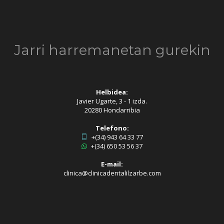
Jarri harremanetan gurekin
Helbidea:
Javier Ugarte, 3 - 1 izda.
20280 Hondarribia
Telefono:
+(34) 943 64 33 77
+(34) 650 53 56 37
E-mail:
clinica@clinicadentalilzarbe.com