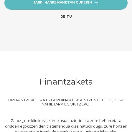
JARRI HARREMANETAN GUREKIN
DEITU
Finantzaketa
ORDAINTZEKO ERA EZBERDINAK ESKAINTZEN DITUGU, ZURE
NAHIETARA EGOKITZEKO.
Zatoz gure klinikara; zure kasua aztertu eta zure beharretara
ondoen egokitzen den tratamendua diseinatuko dugu, zure hortzen
osasunerako irtenbide egonkor eta iraunkorra bilatzeko.