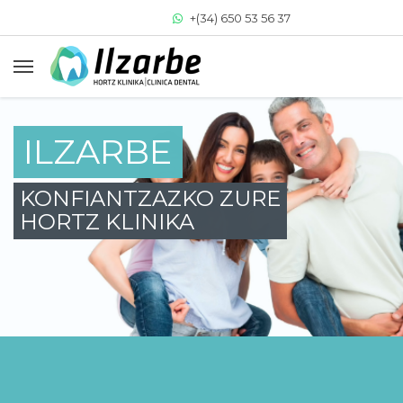
+(34) 650 53 56 37
+(34) 943 64 33 77
clinica@clinicadentalilzarbe.com
ILZARBE
KONFIANTZAZKO ZURE
HORTZ KLINIKA