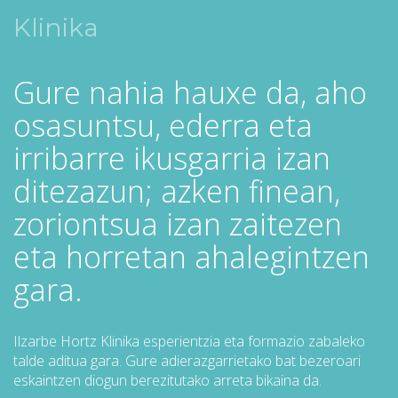
Klinika
Gure nahia hauxe da, aho
osasuntsu, ederra eta
irribarre ikusgarria izan
ditezazun; azken finean,
zoriontsua izan zaitezen
eta horretan ahalegintzen
gara.
Ilzarbe Hortz Klinika esperientzia eta formazio zabaleko
talde aditua gara. Gure adierazgarrietako bat bezeroari
eskaintzen diogun berezitutako arreta bikaina da.