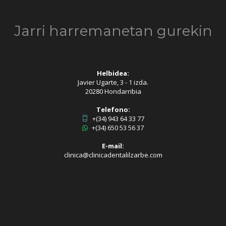
Jarri harremanetan gurekin
Helbidea:
Javier Ugarte, 3 - 1 izda.
20280 Hondarribia
Telefono:
+(34) 943 64 33 77
+(34) 650 53 56 37
E-mail:
clinica@clinicadentalilzarbe.com