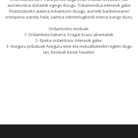
aurrekontua dohainik egingo dizugu. Tratamendua interesik gabe
finantzatzeko aukera eskaintzen dizugu, aurretik banketxearen
onespena izanda; hala, zaintza odontologikorik onena izango duzu.
Ordaintzeko moduak:
1- Ordainketa bakarra. Ezagut itzazu abantailak.
2- Epeka ordaintzea. Interesik gabe.
3- Aseguru pribatuak Aseguru-etxe eta mutualitateekin egiten dugu
lan, besteak beste hauekin: