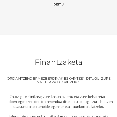
DEITU
Finantzaketa
ORDAINTZEKO ERA EZBERDINAK ESKAINTZEN DITUGU, ZURE
NAHIETARA EGOKITZEKO.
Zatoz gure klinikara; zure kasua aztertu eta zure beharretara
ondoen egokitzen den tratamendua diseinatuko dugu, zure hortzen
osasunerako irtenbide egonkor eta iraunkorra bilatzeko.
Informazioa zure esku jarriko dugu zeuk erabaki dezazun, eta