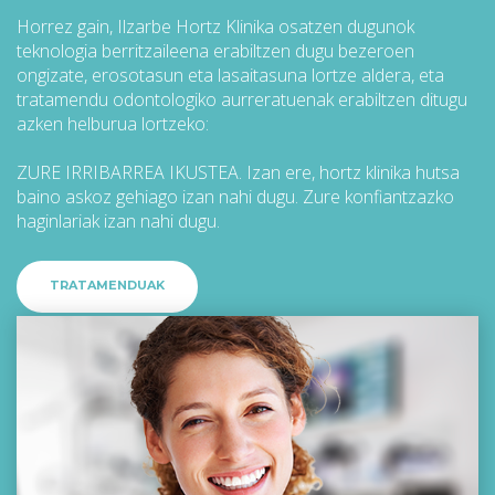
Horrez gain, Ilzarbe Hortz Klinika osatzen dugunok
teknologia berritzaileena erabiltzen dugu bezeroen
ongizate, erosotasun eta lasaitasuna lortze aldera, eta
tratamendu odontologiko aurreratuenak erabiltzen ditugu
azken helburua lortzeko:
ZURE IRRIBARREA IKUSTEA. Izan ere, hortz klinika hutsa
baino askoz gehiago izan nahi dugu. Zure konfiantzazko
haginlariak izan nahi dugu.
TRATAMENDUAK