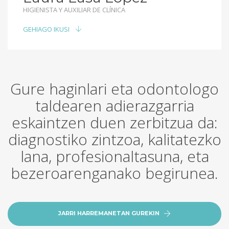
HIGIENISTA Y AUXILIAR DE CLÍNICA
GEHIAGO IKUSI
Gure haginlari eta odontologo
taldearen adierazgarria
eskaintzen duen zerbitzua da:
diagnostiko zintzoa, kalitatezko
lana, profesionaltasuna, eta
bezeroarenganako begirunea.
JARRI HARREMANETAN GUREKIN